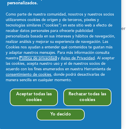
Our site is currently
personalizados.
undergoing maintenance.
Como parte de nuestra comunidad, nosotros y nuestros socios
utilizaremos cookies de origen y de terceros, píxeles y
tecnologías similares (“cookies”) en este sitio web a efecto de
We apologize for the inconvenience. Please check back later
recabar datos personales para ofrecerle publicidad
or feel free to contact our support team.
personalizada basada en sus intereses y hábitos de navegación,
realizar análisis y mejorar su experiencia de navegación. Las
Support
Cookies nos ayudan a entender qué contenidos te gustan más
y adaptar nuestros mensajes. Para más información consulta
nuestra
Política de privacidad
y
Aviso de Privacidad
. Al aceptar
las cookies, acepta nuestro uso y el de nuestros socios de
acuerdo con los fines enumerados en nuestra Herramienta de
consentimiento de cookies
, donde podrá desactivarlas de
manera sencilla en cualquier momento.
Aceptar todas las
Rechazar todas las
cookies
cookies
Yo decido