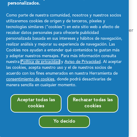
Our site is currently
personalizados.
undergoing maintenance.
Como parte de nuestra comunidad, nosotros y nuestros socios
utilizaremos cookies de origen y de terceros, píxeles y
tecnologías similares (“cookies”) en este sitio web a efecto de
We apologize for the inconvenience. Please check back later
recabar datos personales para ofrecerle publicidad
or feel free to contact our support team.
personalizada basada en sus intereses y hábitos de navegación,
realizar análisis y mejorar su experiencia de navegación. Las
Support
Cookies nos ayudan a entender qué contenidos te gustan más
y adaptar nuestros mensajes. Para más información consulta
nuestra
Política de privacidad
y
Aviso de Privacidad
. Al aceptar
las cookies, acepta nuestro uso y el de nuestros socios de
acuerdo con los fines enumerados en nuestra Herramienta de
consentimiento de cookies
, donde podrá desactivarlas de
manera sencilla en cualquier momento.
Aceptar todas las
Rechazar todas las
cookies
cookies
Yo decido